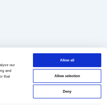
Regulaminy
ul. Cybernetyki 19B
Allow all
02-677 Warszawa
Katalog myjni
alyse our
kontakt@multiwash.pl
ing and
Allow selection
r that
Deny