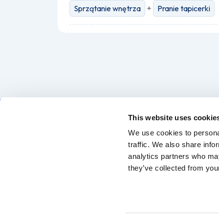
Sprzątanie wnętrza
Pranie tapicerki
This website uses cookie
We use cookies to personal
traffic. We also share info
Znajdź profesjonalną myjnię ręczną — Twój
analytics partners who may
samochód zasługuje na najlepszą opiekę
they’ve collected from your