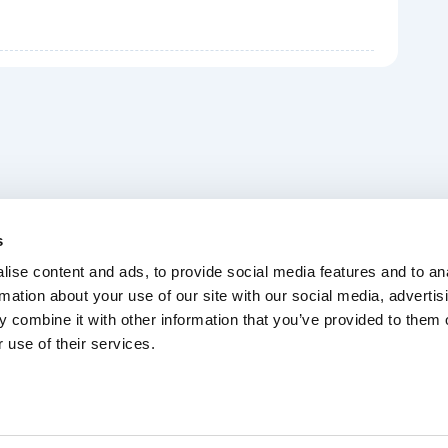
Dla myjni
O nas
s
Kontakt
FAQ
ise content and ads, to provide social media features and to an
rmation about your use of our site with our social media, advertis
 combine it with other information that you’ve provided to them o
 use of their services.