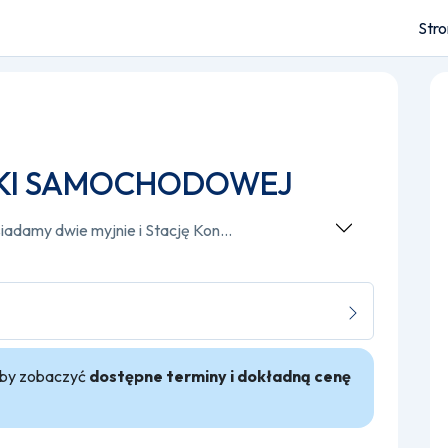
Str
KI SAMOCHODOWEJ
Jesteśmy warsztatem samochodowym , posiadamy dwie myjnie i Stację Kontroli Pojazdów. Po za myciem aut z zewnątrz , sprzątaniem w środku ,nakładaniem wosku , oferujemy również usługi prania tapicerki i polerowania karoserii . W warsztacie wymieniamy oleje , filtry , oferujemy serwis klimatyzacji ( nabicie i czyszczenie) , wymieniamy żarówki, naprawiamy układy hamulcowe , chłodzące , zawieszenie , klimatyzację . Oferujemy wykonanie corocznych przeglądów rejestracyjnych na Stacji Kontroli Pojazdów.
 aby zobaczyć
dostępne terminy i dokładną cenę