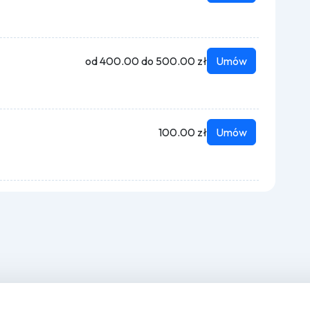
od 400.00 do 500.00 zł
Umów
100.00 zł
Umów
Dla myjni
O nas