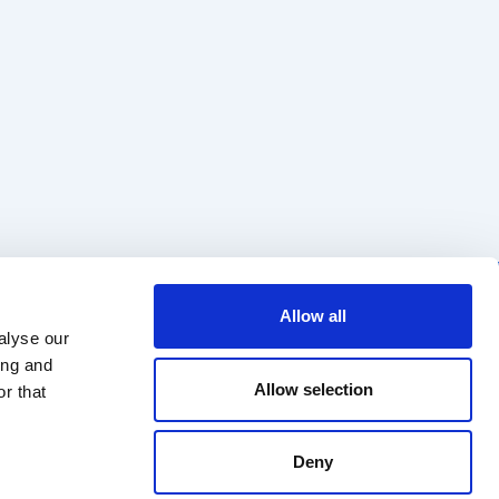
Regulaminy
ul. Cybernetyki 19B
Allow all
02-677 Warszawa
Katalog myjni
alyse our
kontakt@multiwash.pl
ing and
Allow selection
r that
Deny