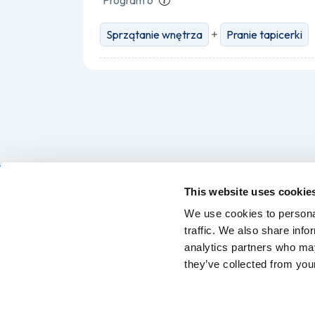
Program 6
Sprzątanie wnętrza
Pranie tapicerki
This website uses cookie
We use cookies to personal
traffic. We also share info
Znajdź profesjonalną myjnię ręczną — Twój
analytics partners who may
samochód zasługuje na najlepszą opiekę
they’ve collected from your