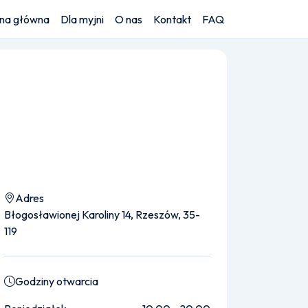
ona główna
Dla myjni
O nas
Kontakt
FAQ
Adres
Błogosławionej Karoliny 14, Rzeszów, 35-
119
Godziny otwarcia