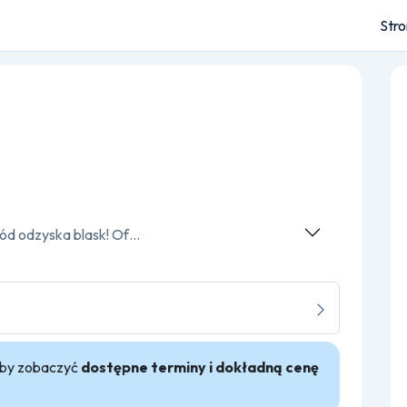
Str
Zapraszamy do No Limit, gdzie Twój samochód odzyska blask! Oferujemy kompleksowe sprzątanie pojazdów z dbałością o każdy detal. Gwarantujemy najwyższą jakość usług i satysfakcję naszych klientów. Odwiedź nas i przekonaj się sam!
 aby zobaczyć
dostępne terminy i dokładną cenę