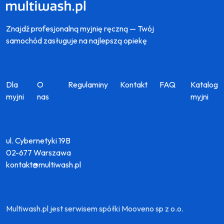
Znajdź profesjonalną myjnię ręczną — Twój
samochód zasługuje na najlepszą opiekę
Dla
O
Regulaminy
Kontakt
FAQ
Katalog
myjni
nas
myjni
ul. Cybernetyki 19B
02-677 Warszawa
kontakt@multiwash.pl
Multiwash.pl jest serwisem spółki Mooveno sp z o.o.