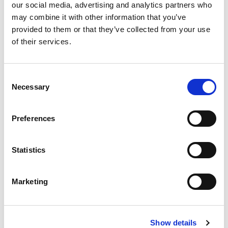
Sprzątanie wnętrza
our social media, advertising and analytics partners who
may combine it with other information that you’ve
provided to them or that they’ve collected from your use
Program 6
od 580.00 do 700.00 zł
Umów
of their services.
Sprzątanie wnętrza
Pranie tapicerki
Consent
Necessary
Selection
Preferences
Statistics
Marketing
Adres
Al. Piłsudskiego 16, Olsztyn, 10-001
Show details