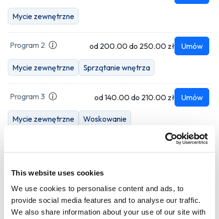
Mycie zewnętrzne
Program 2
od 200.00 do 250.00 zł
Umów
Mycie zewnętrzne
Sprzątanie wnętrza
Program 3
od 140.00 do 210.00 zł
Umów
Mycie zewnętrzne
Woskowanie
Program 4
od 250.00 do 340.00 zł
Umów
Mycie zewnętrzne
Sprzątanie wnętrza
Woskowanie
This website uses cookies
We use cookies to personalise content and ads, to
Program 5
od 100.00 do 150.00 zł
Umów
provide social media features and to analyse our traffic.
We also share information about your use of our site with