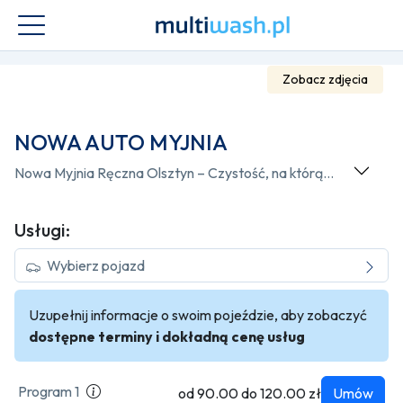
Zobacz zdjęcia
NOWA AUTO MYJNIA
Nowa Myjnia Ręczna Olsztyn – Czystość, na którą zasługuje Twój samochód Witamy w Nowej Myjni Ręcznej w Olsztynie, miejscu, gdzie Twoje auto odzyskuje nieskazitelny wygląd dzięki starannej i precyzyjnej pielęgnacji. Nasza myjnia to idealne rozwiązanie dla osób ceniących jakość, komfort i profesjonalizm. Specjalizujemy się w ręcznym myciu pojazdów, co pozwala nam na dokładniejsze oczyszczanie każdego detalu, eliminując ryzyko zarysowań czy uszkodzeń, które mogą wystąpić podczas mycia automatycznego. Używamy wyłącznie bezpiecznych dla lakieru i wnętrza aut środków czyszczących, co gwarantuje doskonały efekt, a także dbałość o środowisko. Nasza oferta obejmuje m.in.: Ręczne mycie zewnętrzne Czyszczenie felg i opon Pranie tapicerki materiałowej i skórzanej Woskowanie i nabłyszczanie karoserii Detailing wnętrza – odkurzanie, czyszczenie tapicerki, deski rozdzielczej, szyb Pielęgnacja elementów plastikowych i chromowanych Dlaczego warto wybrać naszą myjnię? Profesjonalna obsługa i indywidualne podejście do klienta Precyzyjne i bezpieczne mycie ręczne Szeroka gama usług – od podstawowego mycia po zaawansowany detailing Ekologiczne środki czyszczące, które dbają o Twój samochód i środowisko Atrakcyjne ceny i możliwość skorzystania z pakietów lojalnościowych Niezależnie od tego, czy chcesz zadbać o wygląd swojego codziennego pojazdu, czy przygotować go do sprzedaży – Nowa Myjnia Ręczna Olsztyn to miejsce, które spełni Twoje oczekiwania. Zaufaj profesjonalistom i przekonaj się, jak czyste może być Twoje auto!
Usługi:
Wybierz pojazd
Uzupełnij informacje o swoim pojeździe, aby zobaczyć
dostępne terminy i dokładną cenę usług
Program 1
od 90.00 do 120.00 zł
Umów