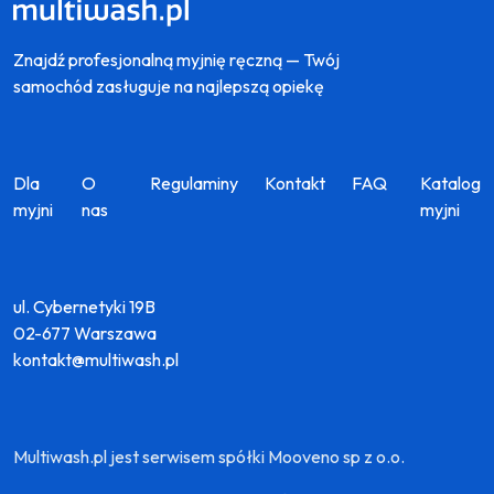
Znajdź profesjonalną myjnię ręczną — Twój
samochód zasługuje na najlepszą opiekę
Dla
O
Regulaminy
Kontakt
FAQ
Katalog
myjni
nas
myjni
ul. Cybernetyki 19B
02-677 Warszawa
kontakt@multiwash.pl
Multiwash.pl jest serwisem spółki Mooveno sp z o.o.