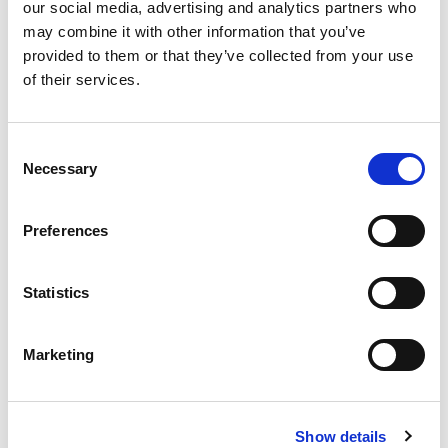
Sprzątanie wnętrza
our social media, advertising and analytics partners who
may combine it with other information that you’ve
provided to them or that they’ve collected from your use
of their services.
Consent
Necessary
Selection
Preferences
Adres
Statistics
ul. Kopernika 93, Białystok, 15-396
Marketing
Godziny otwarcia
Poniedziałek
7:00 - 22:00
Show details
Wtorek
7:00 - 22:00