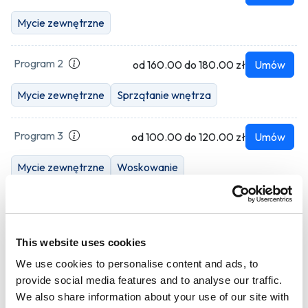
Mycie zewnętrzne
Program 2
od 160.00 do 180.00 zł
Umów
Mycie zewnętrzne
Sprzątanie wnętrza
Program 3
od 100.00 do 120.00 zł
Umów
Mycie zewnętrzne
Woskowanie
Program 4
od 210.00 do 230.00 zł
Umów
Mycie zewnętrzne
Sprzątanie wnętrza
Woskowanie
This website uses cookies
We use cookies to personalise content and ads, to
Program 5
provide social media features and to analyse our traffic.
od 130.00 do 140.00 zł
Umów
We also share information about your use of our site with