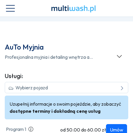
AuTo Myjnia
Profesjonalna myjnia i detailing wnętrza auta! Oferujemy ręczne mycie, czyszczenie środka, pranie tapicerki i ozonowanie wnetrza. Zadbamy o każdy detal, aby Twoje auto było czyste, świeże i pachnące. Postaw na jakość!
Usługi:
Wybierz pojazd
Uzupełnij informacje o swoim pojeździe, aby zobaczyć
dostępne terminy i dokładną cenę usług
Program 1
od 50.00 do 60.00 zł
Umów