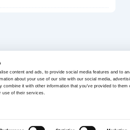
Dla myjni
O nas
s
Kontakt
FAQ
ise content and ads, to provide social media features and to an
rmation about your use of our site with our social media, advertis
 combine it with other information that you’ve provided to them o
 use of their services.