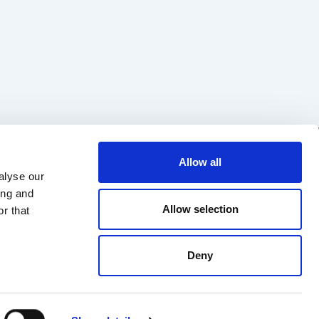
Regulaminy
ul. Cybernetyki 19B
Allow all
02-677 Warszawa
Katalog myjni
alyse our
kontakt@multiwash.pl
ing and
Allow selection
r that
Deny