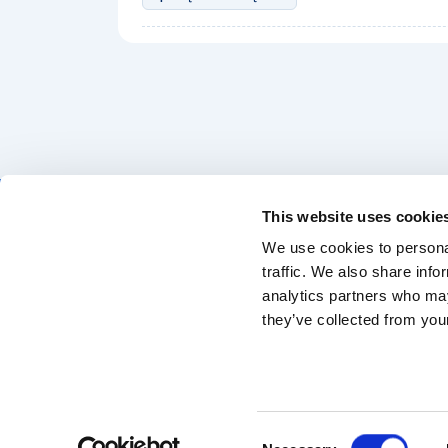
This website uses cookie
We use cookies to personal
traffic. We also share info
Znajdź profesjonalną myjnię ręczną — Twój
analytics partners who may
samochód zasługuje na najlepszą opiekę
they’ve collected from your
Consent