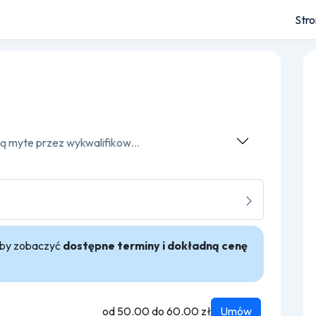
Str
Nasza Myjnia to miejsce, w którym pojazdy są myte przez wykwalifikowany personel, który wykorzystuje specjalistyczne narzędzia i środki czystości do dokładnego czyszczenia zarówno wnętrza, jak i nadwozia samochodu. W ramach usługi oferowane jest mycie zewnętrzne, odkurzanie wnętrza, pranie tapicerki, woskowanie, a także inne usługi dodatkowe
 aby zobaczyć
dostępne terminy i dokładną cenę
od 50.00 do 60.00 zł
Umów