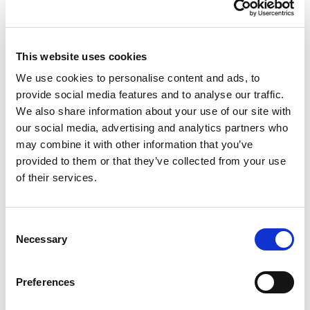
This website uses cookies
We use cookies to personalise content and ads, to
provide social media features and to analyse our traffic.
Adres
We also share information about your use of our site with
Raciborska 496, Rydułtowy, 44-280
our social media, advertising and analytics partners who
may combine it with other information that you’ve
provided to them or that they’ve collected from your use
Godziny otwarcia
of their services.
Poniedziałek
12:00 - 20:00
Wtorek
8:00 - 17:00
Consent
Necessary
Środa
8:00 - 17:00
Selection
Czwartek
8:00 - 17:00
Preferences
Piątek
8:00 - 16:00
Sobota
Zamknięte