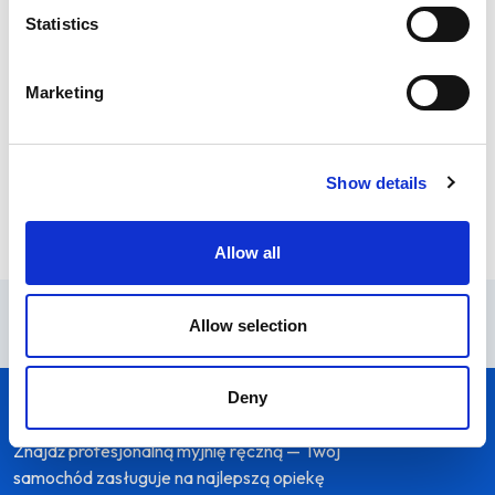
Statistics
Niedziela
Zamknięte
Marketing
Udogodnienia
Poczekalnia
Samochody dostawcze
Wi-Fi
Show details
Płyn do spryskiwaczy
Usługi auto SPA
Serwis opon
Ozonowanie
Allow all
Allow selection
Deny
Znajdź profesjonalną myjnię ręczną — Twój
samochód zasługuje na najlepszą opiekę