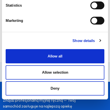
Statistics
Niedziela
Zamknięte
Marketing
Udogodnienia
Poczekalnia
Samochody dostawcze
Wi-Fi
Show details
Płyn do spryskiwaczy
Galeria handlowa
Usługi auto SPA
Dezynfekcja chłodni
Allow all
Allow selection
Deny
Znajdź profesjonalną myjnię ręczną — Twój
samochód zasługuje na najlepszą opiekę