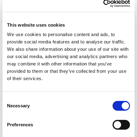
This website uses cookies
We use cookies to personalise content and ads, to
provide social media features and to analyse our traffic.
Adres
We also share information about your use of our site with
Złotno 124, Łódź, 94-315
our social media, advertising and analytics partners who
may combine it with other information that you’ve
provided to them or that they’ve collected from your use
Godziny otwarcia
of their services.
Poniedziałek
9:00 - 19:00
Wtorek
9:00 - 19:00
Consent
Necessary
Środa
9:00 - 19:00
Selection
Czwartek
9:00 - 19:00
Preferences
Piątek
9:00 - 14:00
Sobota
9:00 - 16:00