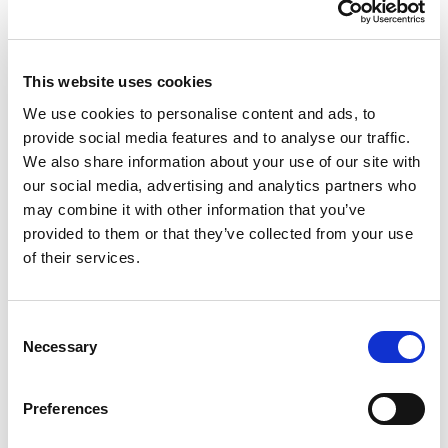
This website uses cookies
We use cookies to personalise content and ads, to
provide social media features and to analyse our traffic.
We also share information about your use of our site with
Rezerwacje online –
our social media, advertising and analytics partners who
may combine it with other information that you’ve
zarezerwuj mycie w
provided to them or that they’ve collected from your use
serwisie Multiwash!
of their services.
Sprawdź listę myjni, w których możesz
zarezerwować usługę w kilka kliknięć. Ciągle
Consent
dodajemy nowe miasta do naszego serwisu -
Necessary
Selection
bądź na bieżąco!
Zarezerwuj mycie!
Preferences