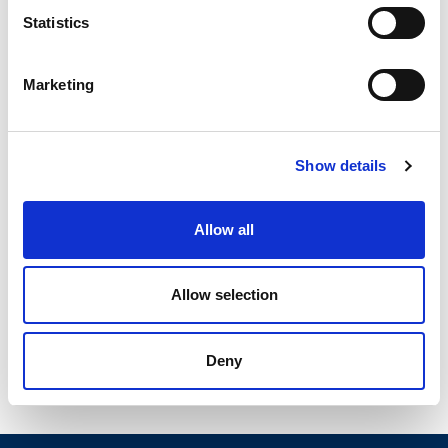
Statistics
Myjnie
Barcin-Wieś
Marketing
MYJNIA JOAR
Show details
Barcin-Wieś 132, Barcin-Wieś
420 cm
Allow all
Allow selection
Deny