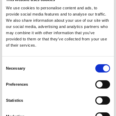
We use cookies to personalise content and ads, to
provide social media features and to analyse our traffic.
We also share information about your use of our site with
our social media, advertising and analytics partners who
may combine it with other information that you’ve
provided to them or that they’ve collected from your use
of their services.
Rezerwacje online –
zarezerwuj mycie w
Consent
serwisie Multiwash!
Necessary
Selection
Sprawdź listę myjni, w których możesz
zarezerwować usługę w kilka kliknięć. Ciągle
Preferences
dodajemy nowe miasta do naszego serwisu -
bądź na bieżąco!
Statistics
Zarezerwuj mycie!