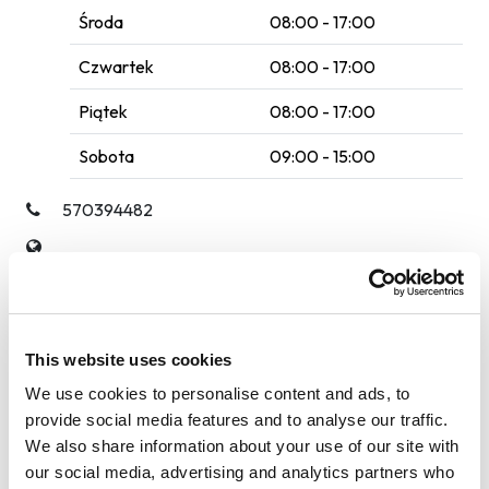
Środa
08:00 - 17:00
Czwartek
08:00 - 17:00
Piątek
08:00 - 17:00
Sobota
09:00 - 15:00
570394482
https://www.facebook.com/profile.php?
id=61568175756271
This website uses cookies
Poczekalnia
We use cookies to personalise content and ads, to
Płyn do spryskiwaczy
provide social media features and to analyse our traffic.
We also share information about your use of our site with
Usługi auto SPA
our social media, advertising and analytics partners who