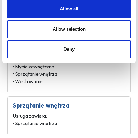
Allow all
Usługa zawiera:
• Mycie zewnętrzne
• Woskowanie
Allow selection
Komplet z woskowaniem
Deny
Usługa zawiera:
• Mycie zewnętrzne
• Sprzątanie wnętrza
• Woskowanie
Sprzątanie wnętrza
Usługa zawiera:
• Sprzątanie wnętrza