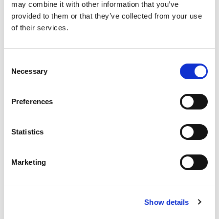
may combine it with other information that you’ve
Max. wysokość: 230 cm
provided to them or that they’ve collected from your use
of their services.
Usługi
Consent
Necessary
Mycie zewnętrzne
Selection
Usługa zawiera:
• Mycie zewnętrzne
Preferences
Statistics
Komplet
Usługa zawiera:
Marketing
• Mycie zewnętrzne
• Sprzątanie wnętrza
Show details
Mycie zewnętrzne z woskowaniem