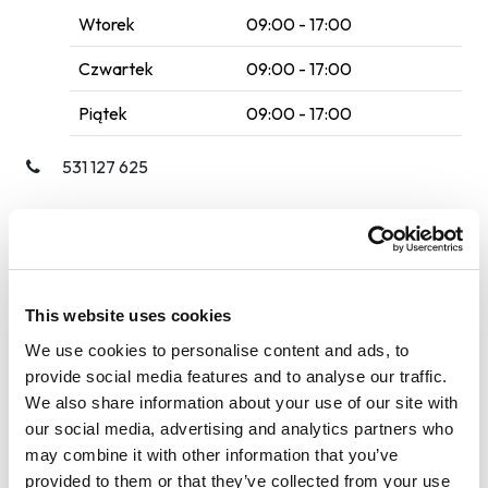
Wtorek
09:00 - 17:00
Czwartek
09:00 - 17:00
Piątek
09:00 - 17:00
531 127 625
Poczekalnia
Samochody dostawcze
This website uses cookies
Wi-Fi
We use cookies to personalise content and ads, to
Płyn do spryskiwaczy
provide social media features and to analyse our traffic.
We also share information about your use of our site with
Max. wysokość: 280 cm
our social media, advertising and analytics partners who
may combine it with other information that you’ve
Usługi
provided to them or that they’ve collected from your use