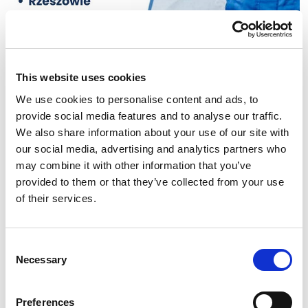
This website uses cookies
We use cookies to personalise content and ads, to
provide social media features and to analyse our traffic.
Rezerwacje online –
We also share information about your use of our site with
zarezerwuj mycie w
our social media, advertising and analytics partners who
may combine it with other information that you’ve
serwisie Multiwash!
provided to them or that they’ve collected from your use
of their services.
Sprawdź listę myjni, w których możesz
zarezerwować usługę w kilka kliknięć. Ciągle
dodajemy nowe miasta do naszego serwisu -
Consent
bądź na bieżąco!
Necessary
Selection
Zarezerwuj mycie!
Preferences