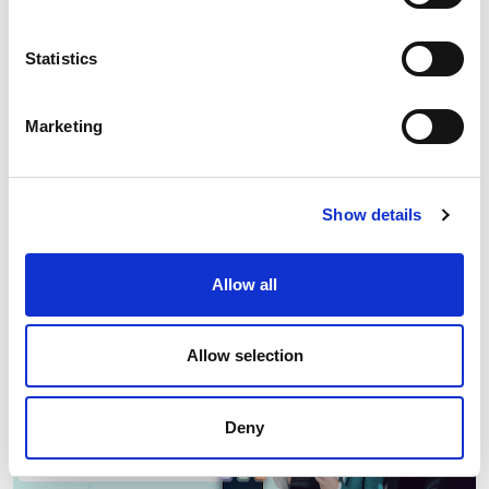
Statistics
Myjnie
Kiełpin
Marketing
Show details
MYJNIA NEJMAN
Zarezerwuj online
ul. Rolnicza 210, Kiełpin
Allow all
350 cm
Allow selection
Deny