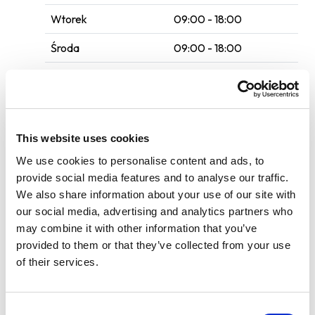
Wtorek
09:00 - 18:00
Środa
09:00 - 18:00
Czwartek
09:00 - 18:00
Piątek
09:00 - 18:00
Sobota
09:00 - 15:00
This website uses cookies
We use cookies to personalise content and ads, to
Niedziela
10:00 - 15:00
provide social media features and to analyse our traffic.
We also share information about your use of our site with
535206206
our social media, advertising and analytics partners who
may combine it with other information that you’ve
Poczekalnia
provided to them or that they’ve collected from your use
of their services.
Wi-Fi
Usługi auto SPA
Consent