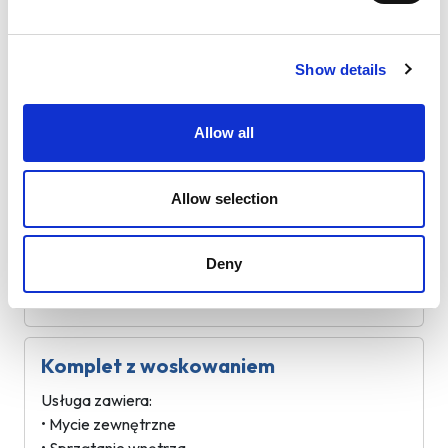
Komplet
Show details
Usługa zawiera:
• Mycie zewnętrzne
• Sprzątanie wnętrza
Allow all
Allow selection
Mycie zewnętrzne z woskowaniem
Usługa zawiera:
• Mycie zewnętrzne
Deny
• Woskowanie
Komplet z woskowaniem
Usługa zawiera:
• Mycie zewnętrzne