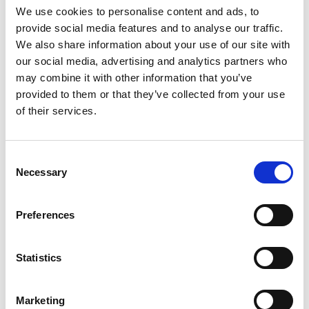
Płyn do spryskiwaczy
We use cookies to personalise content and ads, to
provide social media features and to analyse our traffic.
Galeria handlowa
We also share information about your use of our site with
our social media, advertising and analytics partners who
Usługi auto SPA
may combine it with other information that you’ve
provided to them or that they’ve collected from your use
Serwis opon
of their services.
Ozonowanie
Max. wysokość: 200 cm
Consent
Necessary
Selection
Usługi
Preferences
Mycie zewnętrzne
Statistics
Usługa zawiera:
• Mycie zewnętrzne
Marketing