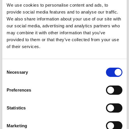
Wi-Fi
We use cookies to personalise content and ads, to
provide social media features and to analyse our traffic.
Płyn do spryskiwaczy
We also share information about your use of our site with
our social media, advertising and analytics partners who
Usługi auto SPA
may combine it with other information that you’ve
provided to them or that they’ve collected from your use
Serwis opon
of their services.
Ozonowanie
Max. wysokość: 280 cm
Consent
Necessary
Selection
Usługi
Zarezerwuj online
Preferences
Mycie zewnętrzne
Statistics
Usługa zawiera:
• Mycie zewnętrzne
Marketing