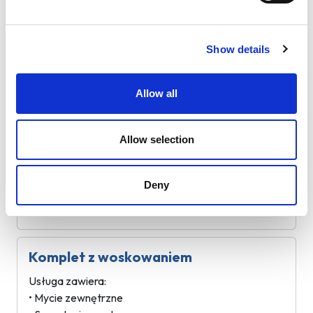
Komplet
Show details
Usługa zawiera:
• Mycie zewnętrzne
• Sprzątanie wnętrza
Allow all
Allow selection
Mycie zewnętrzne z woskowaniem
Usługa zawiera:
• Mycie zewnętrzne
Deny
• Woskowanie
Komplet z woskowaniem
Usługa zawiera:
• Mycie zewnętrzne