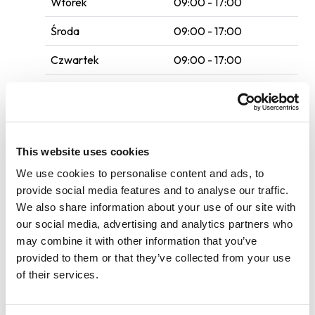
Wtorek
09:00 - 17:00
Środa
09:00 - 17:00
Czwartek
09:00 - 17:00
Piątek
09:00 - 17:00
533710335
This website uses cookies
Poczekalnia
We use cookies to personalise content and ads, to
provide social media features and to analyse our traffic.
Samochody dostawcze
We also share information about your use of our site with
our social media, advertising and analytics partners who
Wi-Fi
may combine it with other information that you’ve
Płyn do spryskiwaczy
provided to them or that they’ve collected from your use
of their services.
Usługi auto SPA