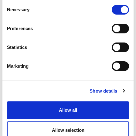
Dezynfekcja chłodni
Consent
Necessary
Selection
Serwis opon
Ozonowanie
Preferences
Max. wysokość: 330 cm
Statistics
Usługi
Marketing
Mycie zewnętrzne
Usługa zawiera:
Show details
• Mycie zewnętrzne
Allow all
Komplet
Allow selection
Usługa zawiera: