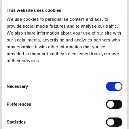
Samochody dostawcze
This website uses cookies
Wi-Fi
We use cookies to personalise content and ads, to
provide social media features and to analyse our traffic.
Usługi auto SPA
We also share information about your use of our site with
our social media, advertising and analytics partners who
Ozonowanie
may combine it with other information that you’ve
provided to them or that they’ve collected from your use
Max. wysokość: 295 cm
of their services.
Usługi
Consent
Necessary
Selection
Mycie zewnętrzne
Usługa zawiera:
Preferences
• Mycie zewnętrzne
Statistics