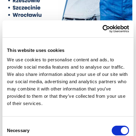
This website uses cookies
Rezerwacje online –
We use cookies to personalise content and ads, to
zarezerwuj mycie w
provide social media features and to analyse our traffic.
We also share information about your use of our site with
serwisie Multiwash!
our social media, advertising and analytics partners who
Sprawdź listę myjni, w których możesz
may combine it with other information that you’ve
zarezerwować usługę w kilka kliknięć. Ciągle
provided to them or that they’ve collected from your use
dodajemy nowe miasta do naszego serwisu -
of their services.
bądź na bieżąco!
Zarezerwuj mycie!
Consent
Necessary
Selection