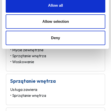
Usługa zawiera:
Allow all
• Mycie zewnętrzne
• Woskowanie
Allow selection
Komplet z woskowaniem
Deny
Usługa zawiera:
• Mycie zewnętrzne
• Sprzątanie wnętrza
• Woskowanie
Sprzątanie wnętrza
Usługa zawiera:
• Sprzątanie wnętrza