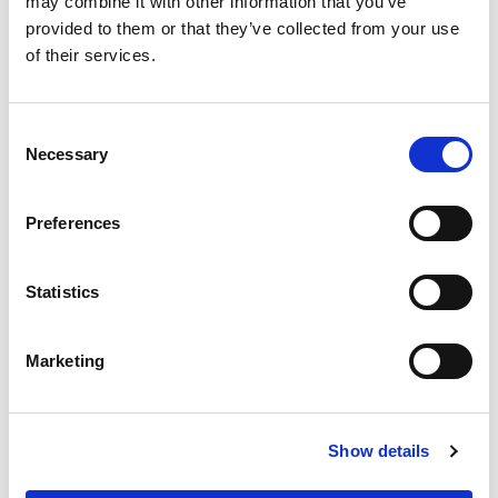
may combine it with other information that you’ve
Max. wysokość: 275 cm
provided to them or that they’ve collected from your use
of their services.
Usługi
Consent
Mycie zewnętrzne
Necessary
Selection
Usługa zawiera:
• Mycie zewnętrzne
Preferences
Statistics
Komplet
Usługa zawiera:
Marketing
• Mycie zewnętrzne
• Sprzątanie wnętrza
Show details
Mycie zewnętrzne z woskowaniem