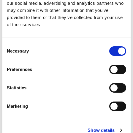
our social media, advertising and analytics partners who
Dezynfekcja chłodni
may combine it with other information that you’ve
provided to them or that they’ve collected from your use
Max. wysokość: 260 cm
of their services.
Usługi
Consent
Necessary
Selection
Mycie zewnętrzne
Preferences
Usługa zawiera:
• Mycie zewnętrzne
Statistics
Komplet
Marketing
Usługa zawiera:
• Mycie zewnętrzne
• Sprzątanie wnętrza
Show details