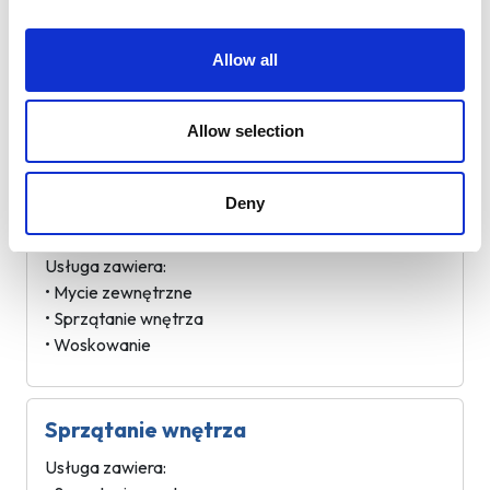
Mycie zewnętrzne z woskowaniem
Allow all
Usługa zawiera:
• Mycie zewnętrzne
Allow selection
• Woskowanie
Deny
Komplet z woskowaniem
Usługa zawiera:
• Mycie zewnętrzne
• Sprzątanie wnętrza
• Woskowanie
Sprzątanie wnętrza
Usługa zawiera: