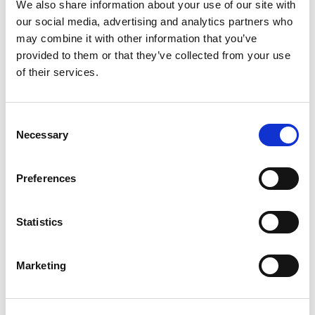
We also share information about your use of our site with
Serwis opon
our social media, advertising and analytics partners who
may combine it with other information that you’ve
Ozonowanie
provided to them or that they’ve collected from your use
of their services.
Myjnia tunelowa
Usługi
Consent
Necessary
Selection
Mycie zewnętrzne
Preferences
Usługa zawiera:
• Mycie zewnętrzne
Statistics
Komplet
Marketing
Usługa zawiera:
• Mycie zewnętrzne