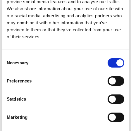
provide social media features and to analyse our traffic.
Galeria handlowa
We also share information about your use of our site with
our social media, advertising and analytics partners who
Serwis opon
may combine it with other information that you’ve
provided to them or that they’ve collected from your use
Ozonowanie
of their services.
Max. wysokość: 260 cm
Consent
Usługi
Necessary
Selection
Preferences
Mycie zewnętrzne
Usługa zawiera:
Statistics
• Mycie zewnętrzne
Marketing
Komplet