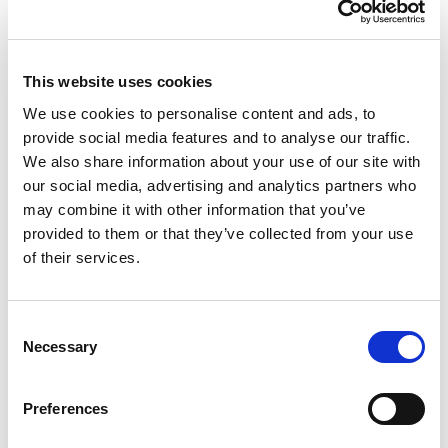
This website uses cookies
We use cookies to personalise content and ads, to
provide social media features and to analyse our traffic.
We also share information about your use of our site with
Rezerwacje online –
our social media, advertising and analytics partners who
may combine it with other information that you’ve
zarezerwuj mycie w
provided to them or that they’ve collected from your use
serwisie Multiwash!
of their services.
Sprawdź listę myjni, w których możesz
zarezerwować usługę w kilka kliknięć. Ciągle
Consent
dodajemy nowe miasta do naszego serwisu -
Necessary
Selection
bądź na bieżąco!
Zarezerwuj mycie!
Preferences