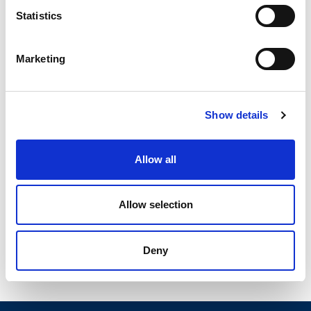
Statistics
Myjnie
Przeźmierowo
Marketing
AUTO WATIN
Show details
Samochodowa 1, Przeźmierowo
250 cm
Allow all
Allow selection
Deny