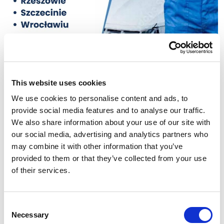
This website uses cookies
Rezerwacje online –
We use cookies to personalise content and ads, to
zarezerwuj mycie w
provide social media features and to analyse our traffic.
We also share information about your use of our site with
serwisie Multiwash!
our social media, advertising and analytics partners who
Sprawdź listę myjni, w których możesz
may combine it with other information that you’ve
zarezerwować usługę w kilka kliknięć. Ciągle
provided to them or that they’ve collected from your use
dodajemy nowe miasta do naszego serwisu -
of their services.
bądź na bieżąco!
Zarezerwuj mycie!
Consent
Necessary
Selection