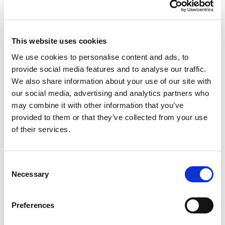
This website uses cookies
We use cookies to personalise content and ads, to
provide social media features and to analyse our traffic.
We also share information about your use of our site with
Rezerwacje online –
our social media, advertising and analytics partners who
may combine it with other information that you’ve
zarezerwuj mycie w
provided to them or that they’ve collected from your use
serwisie Multiwash!
of their services.
Sprawdź listę myjni, w których możesz
zarezerwować usługę w kilka kliknięć. Ciągle
Consent
dodajemy nowe miasta do naszego serwisu -
Necessary
Selection
bądź na bieżąco!
Zarezerwuj mycie!
Preferences