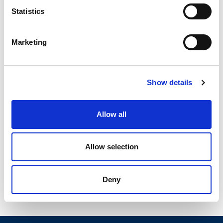
Statistics
Myjnie
Szczecinek
Marketing
AUTO-KOMPLEKS
Show details
Kościuszki 38B, Szczecinek
250 cm
Allow all
Allow selection
Deny