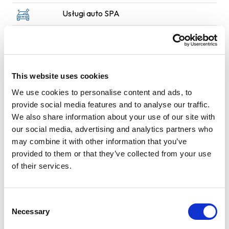
Usługi auto SPA
Dezynfekcja chłodni
Max. wysokość: 300 cm
This website uses cookies
Myjnia Ręczna Perła – Olsztyn Myjnia Ręczna Perła to
We use cookies to personalise content and ads, to
miejsce stworzone z pasji do czystości i dbałości o każdy
provide social media features and to analyse our traffic.
detal Twojego samochodu. Nasza Myjnia oferuje
We also share information about your use of our site with
kompleksowe usługi mycia i pielęgnacji aut, skierowane
our social media, advertising and analytics partners who
zarówno do klientów indywidualnych, jak i firm. Nasza
may combine it with other information that you’ve
specjalność to ręczne mycie karoserii oraz kompleksowe
provided to them or that they’ve collected from your use
czyszczenie wnętrza – dokładne, precyzyjne i w 100%
of their services.
bezpieczne dla lakieru oraz tapicerki. Dzięki zastosowaniu
sprawdzonych, wysokiej jakości kosmetyków
samochodowych i wieloletniemu doświadczeniu,
Consent
gwarantujemy efekt, który zadowoli nawet najbardziej
Necessary
Selection
wymagających kierowców. W ofercie Myjni Perła