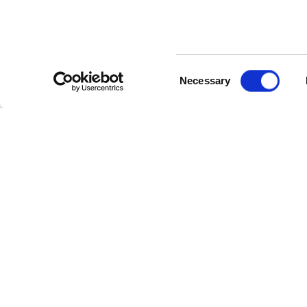
Consent
Necessary
Selection
Znajdź profesjonalną myjnię ręczną — Twój
samochód zasługuje na najlepszą opiekę