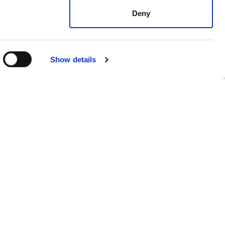
Deny
Show details
Regulaminy
ul. Cybernetyki 19B
02-677 Warszawa
Katalog myjni
kontakt@multiwash.pl