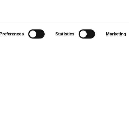
Preferences
Statistics
Marketing
1
2
3
4
5
6
7
8
9
10
Dla myjni
O nas
Kontakt
FAQ